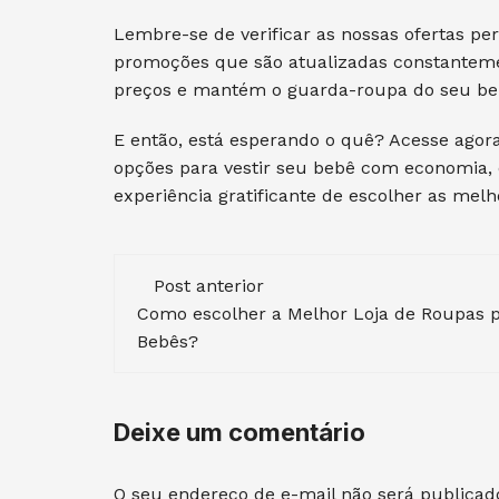
Lembre-se de verificar as nossas ofertas pe
promoções que são atualizadas constanteme
preços e mantém o guarda-roupa do seu beb
E então, está esperando o quê? Acesse agora
opções para vestir seu bebê com economia, e
experiência gratificante de escolher as mel
Navegação
Post anterior
de
Como escolher a Melhor Loja de Roupas 
Bebês?
post
Deixe um comentário
O seu endereço de e-mail não será publicad